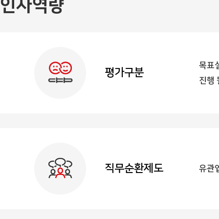
인사역량
목표설
평가구분
진행 
직무순환제도
유관업