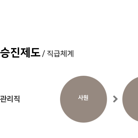
승진제도
/ 직급체계
관리직